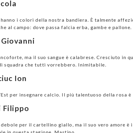
icola
i hanno i colori della nostra bandiera. È talmente affez
che al campo: dove passa falcia erba, gambe e pallone. I
 Giovanni
ancoforte, ma il suo sangue è calabrese. Cresciuto in qu
 squadra che tutti vorrebbero. Inimitabile.
ciuc Ion
’Est per insegnare calcio. Il più talentuoso della rosa 
i Filippo
debole per il cartellino giallo, ma il suo vero amore è i
e in questa stagione. Mastino.