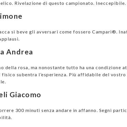
elico. Rivelazione di questo campionato. Ineccepibile.
Simone
cca si beve gli avversari come fossero Campari®. Inaf
Applausi.
za Andrea
ano della rosa, ma nonostante tutto ha una condizione at
l fisico subentra l’esperienza. Più affidabile del vostr
le.
eli Giacomo
rrere 300 minuti senza andare in affanno. Segni partico
ilità.