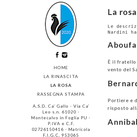
La rosa
Le descriz
Nardini ha
Aboufa
È il fratell
HOME
vento del S
LA RINASCITA
Bernard
LA ROSA
RASSEGNA STAMPA
Portiere e 
A.S.D. Ca’ Gallo - Via Ca’
risposto al
Leo s.n. 61020 -
Montecalvo in Foglia PU -
Anniba
P.IVA e C.F.
02726150416 - Matricola
F.I.G.C. 953065