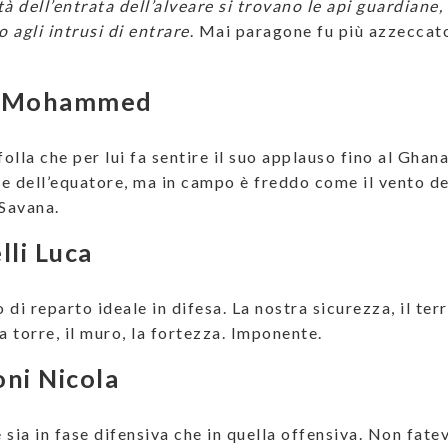
à dell’entrata dell’alveare si trovano le api guardiane,
 agli intrusi di entrare
. Mai paragone fu più azzeccat
a Mohammed
folla che per lui fa sentire il suo applauso fino al Ghan
e dell’equatore, ma in campo è freddo come il vento de
 Savana.
lli Luca
di reparto ideale in difesa. La nostra sicurezza, il ter
a torre, il muro, la fortezza. Imponente.
ni Nicola
 sia in fase difensiva che in quella offensiva. Non fate