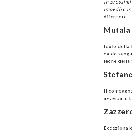
In prossimit
impediscono
difensore.
Mutal
Idolo della 
caldo sangu
leone della
Stefane
Il compagno 
avversari. L
Zazzero
Eccezionale