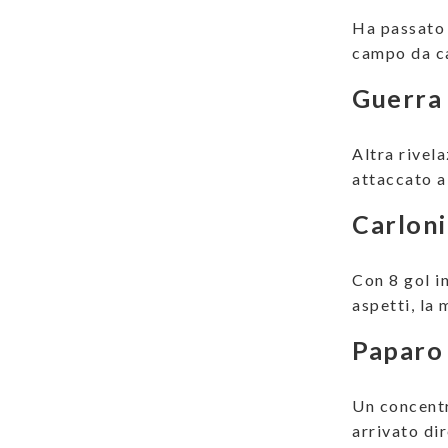
Ha passato t
campo da cal
Guerra
Altra rivela
attaccato a
Carloni
Con 8 gol i
aspetti, la 
Paparo
Un concent
arrivato di