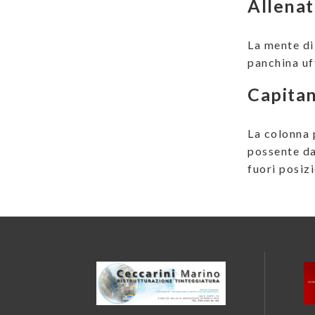
Allena
La mente di
panchina uff
Capitan
La colonna p
possente da
fuori posiz