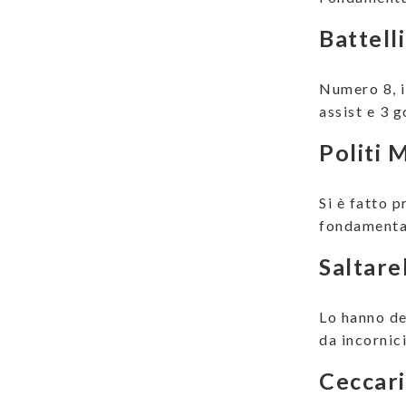
Battell
Numero 8, i
assist e 3 
Politi 
Si è fatto 
fondamental
Saltare
Lo hanno de
da incornic
Ceccar