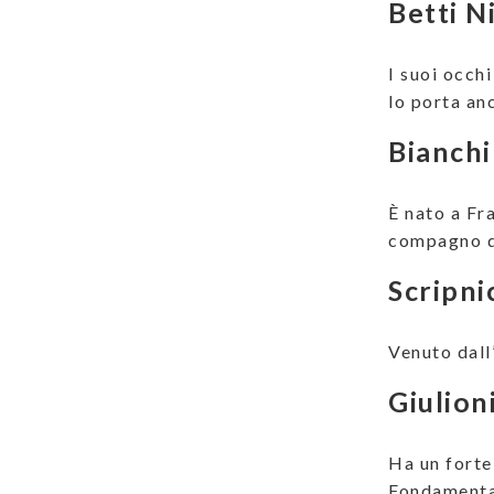
Betti N
I suoi occh
lo porta an
Bianchi
È nato a Fr
compagno di
Scripni
Venuto dall
Giulion
Ha un forte 
Fondamental