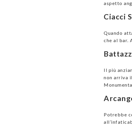
aspetto ang
Ciacci 
Quando atta
che al bar. 
Battaz
Il più anzi
non arriva i
Monumenta
Arcang
Potrebbe co
all’infaticab