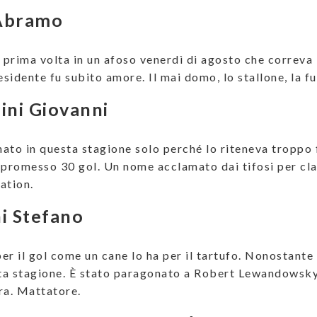
Abramo
a prima volta in un afoso venerdì di agosto che correva 
esidente fu subito amore. Il mai domo, lo stallone, la fu
ini Giovanni
ato in questa stagione solo perché lo riteneva troppo f
 promesso 30 gol. Un nome acclamato dai tifosi per clas
ation.
i Stefano
per il gol come un cane lo ha per il tartufo. Nonostante
sta stagione. È stato paragonato a Robert Lewandowsky
ra. Mattatore.